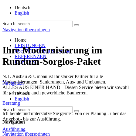
Deutsch
English
Search
Navigation überspringen
Home
LEISTUNGEN
Ihre Modernisierung im
Über N.T. Ausbau & Umbau
REFERENZEN
Rundum-Sorglos-Paket
KONTAKT
N.T. Ausbau & Umbau ist Ihr starker Partner für alle
Modernisierungen, Sanierungen, Aus- und Umbauten.
Navigation
ALLES AUS EINER HAND - Diesen Service bieten wir sowohl
für private wie auch gewerbliche Bauherren.
Deutsch
English
Beratung
Search
Ich berate und unterstütze Sie gerne - von der Planung - über das
Angebot - bis zur Ausführung.
Navigation
Ausführung
Navigation überspringen