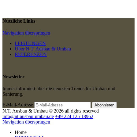
Nützliche Links
Navigation überspringen
LEISTUNGEN
Über N.T. Ausbau & Umbau
REFERENZEN
Newsletter
Immer informiert über die neuesten Trends für Umbau und
Sanierung.
E-Mail-Adresse
N.T. Ausbau & Umbau © 2026 all rights reserved
info@nt-ausbau-umbau.de
+49 224 125 18962
Navigation überspringen
Home